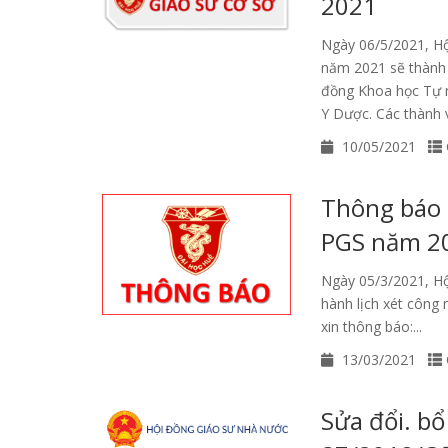
2021
Ngày 06/5/2021, H
năm 2021 sẽ thành 
đồng Khoa học Tự n
Y Dược. Các thành 
10/05/2021
Thông báo 
PGS năm 2
Ngày 05/3/2021, H
hành lịch xét công
xin thông báo:...
13/03/2021
Sửa đổi. b