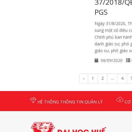
37/2018/QĐ
PGS
Ngày 31/8/2020, T
sung một số điều 
Chính phủ ban hành
danh giáo sư, phó 
giáo sư, phó giáo sư
06/09/2020
‹
1
2
...
4
HỆ THỐNG THÔNG TIN QUẢN LÝ
CƠ 