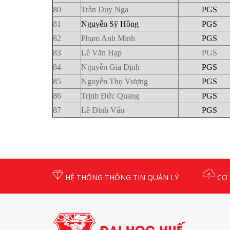
80
Trần Duy Nga
PGS
81
Nguyễn Sỹ Hồng
PGS
82
Phạm Anh Minh
PGS
83
Lê Văn Hạp
PGS
84
Nguyễn Gia Định
PGS
85
Nguyễn Thọ Vượng
PGS
86
Trịnh Đức Quang
PGS
87
Lê Đình Vấn
PGS
HỆ THỐNG THÔNG TIN QUẢN LÝ
CƠ 