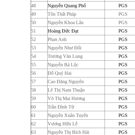
48
Nguyễn Quang Phổ
PGS
49
Tôn Thất Pháp
PGS
50
Nguyễn Khoa Lân
PGS
51
Hoàng Đức Đạt
PGS
52
Phan Anh
PGS
53
Nguyễn Như Đối
PGS
54
Trương Văn Lung
PGS
55
Nguyễn Bá Lộc
PGS
56
Đỗ Quý Hai
PGS
57
Cao Đăng Nguyên
PGS
58
Lê Thị Nam Thuận
PGS
59
Võ Thị Mai Hương
PGS
60
Trần Đình Từ
PGS
61
Nguyễn Xuân Tuyến
PGS
62
Vương Hữu Lễ
PGS
63
Nguyễn Thị Bích Hải
PGS