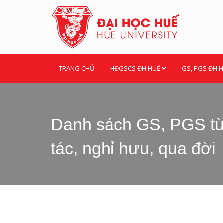
TRANG CHỦ
HĐGSCS ĐH HUẾ
GS, PGS ĐH 
Danh sách GS, PGS từ
tác, nghỉ hưu, qua đời