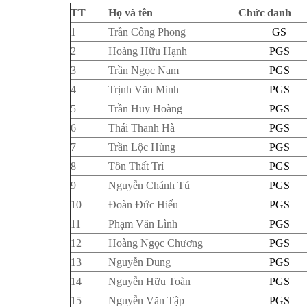
TT
Họ và tên
Chức danh
1
Trần Công Phong
GS
2
Hoàng Hữu Hạnh
PGS
3
Trần Ngọc Nam
PGS
4
Trịnh Văn Minh
PGS
5
Trần Huy Hoàng
PGS
6
Thái Thanh Hà
PGS
7
Trần Lộc Hùng
PGS
8
Tôn Thất Trí
PGS
9
Nguyễn Chánh Tú
PGS
10
Đoàn Đức Hiếu
PGS
11
Phạm Văn Lình
PGS
12
Hoàng Ngọc Chương
PGS
13
Nguyễn Dung
PGS
14
Nguyễn Hữu Toàn
PGS
15
Nguyễn Văn Tập
PGS