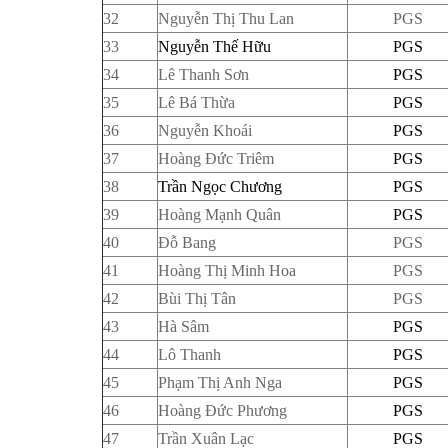
32
Nguyễn Thị Thu Lan
PGS
33
Nguyễn Thế Hữu
PGS
34
Lê Thanh Sơn
PGS
35
Lê Bá Thừa
PGS
36
Nguyễn Khoái
PGS
37
Hoàng Đức Triêm
PGS
38
Trần Ngọc Chương
PGS
39
Hoàng Mạnh Quân
PGS
40
Đỗ Bang
PGS
41
Hoàng Thị Minh Hoa
PGS
42
Bùi Thị Tân
PGS
43
Hà Sâm
PGS
44
Lô Thanh
PGS
45
Phạm Thị Anh Nga
PGS
46
Hoàng Đức Phương
PGS
47
Trần Xuân Lạc
PGS