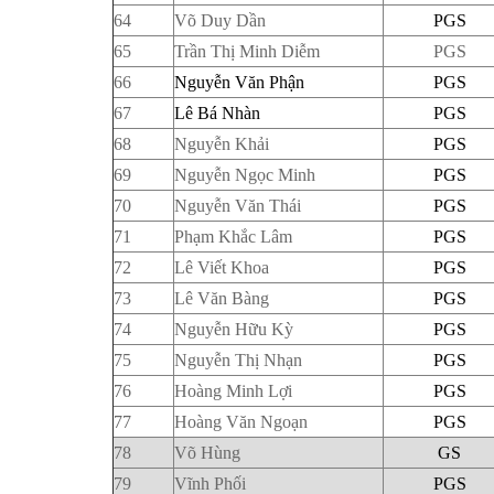
64
Võ Duy Dần
PGS
65
Trần Thị Minh Diễm
PGS
66
Nguyễn Văn Phận
PGS
67
Lê Bá Nhàn
PGS
68
Nguyễn Khải
PGS
69
Nguyễn Ngọc Minh
PGS
70
Nguyễn Văn Thái
PGS
71
Phạm Khắc Lâm
PGS
72
Lê Viết Khoa
PGS
73
Lê Văn Bàng
PGS
74
Nguyễn Hữu Kỳ
PGS
75
Nguyễn Thị Nhạn
PGS
76
Hoàng Minh Lợi
PGS
77
Hoàng Văn Ngoạn
PGS
78
Võ Hùng
GS
79
Vĩnh Phối
PGS