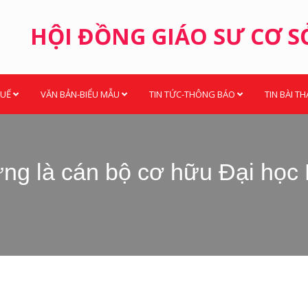
HỘI ĐỒNG GIÁO SƯ CƠ S
HUẾ
VĂN BẢN-BIỂU MẪU
TIN TỨC-THÔNG BÁO
TIN BÀI T
ng là cán bộ cơ hữu Đại học