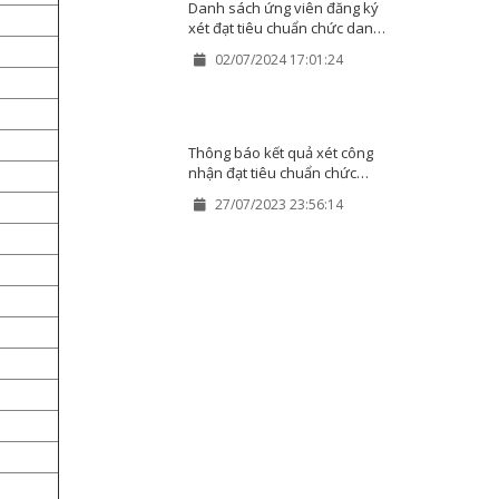
Danh sách ứng viên đăng ký
xét đạt tiêu chuẩn chức danh
GS, PGS tại các HĐGSCS Đại
02/07/2024 17:01:24
học Huế năm 2024
Thông báo kết quả xét công
nhận đạt tiêu chuẩn chức
danh giáo sư, phó giáo sư
27/07/2023 23:56:14
năm 2023 tại 04 HĐGSCS Đại
học Huế