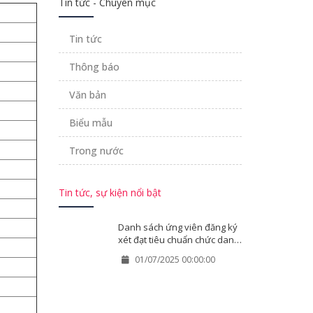
Tin tức - Chuyên mục
Tin tức
Thông báo
Văn bản
Biểu mẫu
Trong nước
Tin tức, sự kiện nổi bật
Danh sách ứng viên đăng ký
xét đạt tiêu chuẩn chức danh
GS, PGS tại các HĐGSCS Đại
01/07/2025 00:00:00
học Huế năm 2025