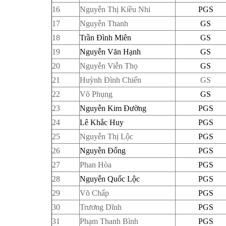
16
Nguyễn Thị Kiều Nhi
PGS
17
Nguyễn Thanh
GS
18
Trần Đình Miên
GS
19
Nguyễn Văn Hạnh
GS
20
Nguyễn Viễn Thọ
GS
21
Huỳnh Đình Chiến
GS
22
Võ Phụng
GS
23
Nguyễn Kim Đường
PGS
24
Lê Khắc Huy
PGS
25
Nguyễn Thị Lộc
PGS
26
Nguyễn Đống
PGS
27
Phan Hòa
PGS
28
Nguyễn Quốc Lộc
PGS
29
Võ Chấp
PGS
30
Trương Dĩnh
PGS
31
Phạm Thanh Bình
PGS