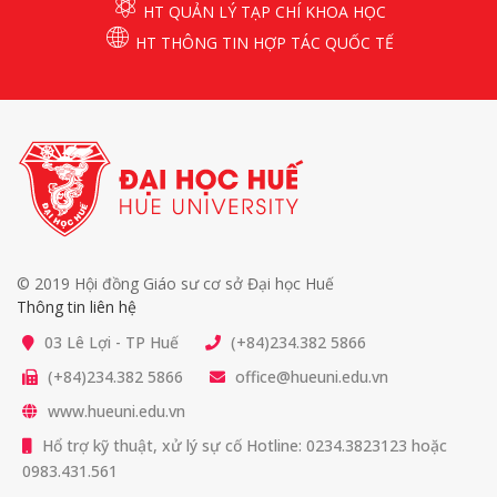
HT QUẢN LÝ TẠP CHÍ KHOA HỌC
HT THÔNG TIN HỢP TÁC QUỐC TẾ
© 2019 Hội đồng Giáo sư cơ sở Đại học Huế
Thông tin liên hệ
03 Lê Lợi - TP Huế
(+84)234.382 5866
(+84)234.382 5866
office@hueuni.edu.vn
www.hueuni.edu.vn
Hổ trợ kỹ thuật, xử lý sự cố Hotline: 0234.3823123 hoặc
0983.431.561