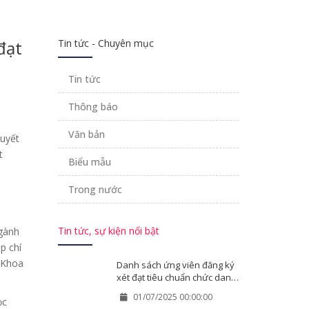
đạt
Tin tức - Chuyên mục
Tin tức
Thông báo
Văn bản
uyết
t
Biểu mẫu
n
Trong nước
Tin tức, sự kiện nổi bật
ngành
p chí
h Khoa
Danh sách ứng viên đăng ký
xét đạt tiêu chuẩn chức danh
GS, PGS tại các HĐGSCS Đại
01/07/2025 00:00:00
ọc
học Huế năm 2025