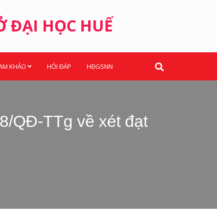
Ở ĐẠI HỌC HUẾ
HAM KHẢO
HỎI ĐÁP
HĐGSNN
18/QĐ-TTg về xét đạt