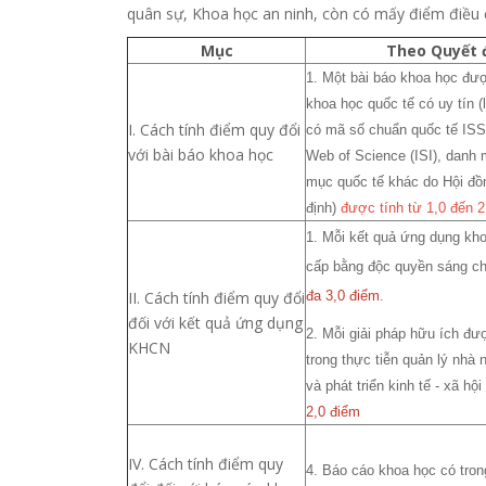
quân sự, Khoa học an ninh, còn có mấy điểm điều c
Mục
Theo Quyết 
1. Một bài báo khoa học đượ
khoa học quốc tế có uy tín 
I. Cách tính điểm quy đổi
có mã số chuẩn quốc tế ISS
với bài báo khoa học
Web of Science (ISI), danh
mục quốc tế khác do Hội đồ
định)
được tính từ 1,0 đến 2
1. Mỗi kết quả ứng dụng kh
cấp bằng độc quyền sáng c
II. Cách tính điểm quy đổi
đa 3,0 điểm
.
đối với kết quả ứng dụng
2. Mỗi giải pháp hữu ích đ
KHCN
trong thực tiễn quản lý nhà 
và phát triển kinh tế - xã hộ
2,0 điểm
IV. Cách tính điểm quy
4. Báo cáo khoa học có tro