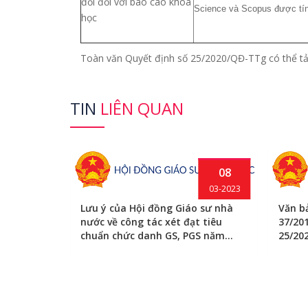
đổi đối với báo cáo khoa
Science và Scopus được tín
học
Toàn văn Quyết định số 25/2020/QĐ-TTg có thể tả
TIN
LIÊN QUAN
08
03-2023
Lưu ý của Hội đồng Giáo sư nhà
Văn b
nước về công tác xét đạt tiêu
37/20
chuẩn chức danh GS, PGS năm
25/20
2023
30
05-2023
hục vụ
êu chuẩn