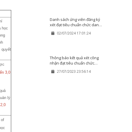
Danh sách ứng viên đăng ký
hí
xét đạt tiêu chuẩn chức danh
a học
GS, PGS tại các HĐGSCS Đại
02/07/2024 17:01:24
học Huế năm 2024
ong
nh
 quyết
Thông báo kết quả xét công
nhận đạt tiêu chuẩn chức
ược
danh giáo sư, phó giáo sư
27/07/2023 23:56:14
ến 3,0
năm 2023 tại 04 HĐGSCS Đại
học Huế
 quả
quản lý
 2,0
 of
học