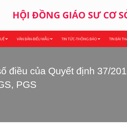
HỘI ĐỒNG GIÁO SƯ CƠ S
HUẾ
VĂN BẢN-BIỂU MẪU
TIN TỨC-THÔNG BÁO
TIN BÀI T
số điều của Quyết định 37/20
 GS, PGS