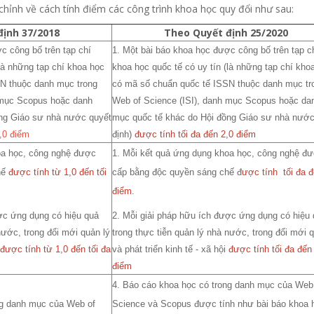
hỉnh về cách tính điểm các công trình khoa học quy đổi như sau:
định 37/2018
Theo Quyết định 25/2020
c công bố trên tạp chí
1. Một bài báo khoa học được công bố trên tạp c
(là những tạp chí khoa học
khoa học quốc tế có uy tín (là những tạp chí kho
N thuộc danh mục trong
có mã số chuẩn quốc tế ISSN thuộc danh mục tr
 mục Scopus hoặc danh
Web of Science (ISI), danh mục Scopus hoặc da
ng Giáo sư nhà nước quyết
mục quốc tế khác do Hội đồng Giáo sư nhà nước
,0 điểm
định)
được tính tối đa đến 2,0 điểm
oa học, công nghệ được
1. Mỗi kết quả ứng dụng khoa học, công nghệ đ
hế
được tính từ 1,0 đến tối
cấp bằng độc quyền sáng chế đ
ược tính tối đa đ
điểm
.
ược ứng dụng có hiệu quả
2. Mỗi giải pháp hữu ích được ứng dụng có hiệu
nước, trong đổi mới quản lý
trong thực tiễn quản lý nhà nước, trong đổi mới 
i
được tính từ 1,0 đến tối đa
và phát triển kinh tế - xã hội
được tính tối đa đến
điểm
4. Báo cáo khoa học có trong danh mục của Web
ng danh mục của Web of
Science và Scopus được tính như bài báo khoa 