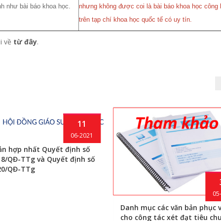
h như bài báo khoa học.
nhưng không được coi là bài báo khoa học công 
trên tạp chí khoa học quốc tế có uy tín.
i về
từ đây
.
11
06-2021
ản hợp nhất Quyết định số
18/QĐ-TTg và Quyết định số
20/QĐ-TTg
05
Danh mục các văn bản phục 
cho công tác xét đạt tiêu ch