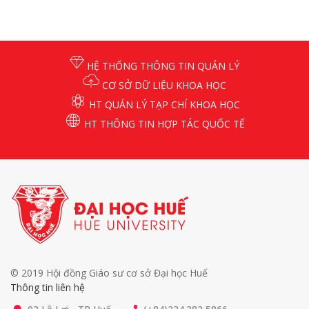
HỆ THỐNG THÔNG TIN QUẢN LÝ
CƠ SỞ DỮ LIỆU KHOA HỌC
HT QUẢN LÝ TẠP CHÍ KHOA HỌC
HT THÔNG TIN HỢP TÁC QUỐC TẾ
© 2019 Hội đồng Giáo sư cơ sở Đại học Huế
Thông tin liên hệ