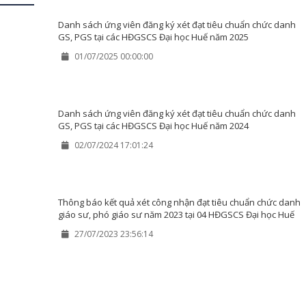
Danh sách ứng viên đăng ký xét đạt tiêu chuẩn chức danh
GS, PGS tại các HĐGSCS Đại học Huế năm 2025
01/07/2025 00:00:00
Danh sách ứng viên đăng ký xét đạt tiêu chuẩn chức danh
GS, PGS tại các HĐGSCS Đại học Huế năm 2024
02/07/2024 17:01:24
Thông báo kết quả xét công nhận đạt tiêu chuẩn chức danh
giáo sư, phó giáo sư năm 2023 tại 04 HĐGSCS Đại học Huế
27/07/2023 23:56:14