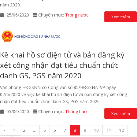
năm 2020....
25/06/2020
Chuyên mục:
Trong nước
Xem thêm
Kê khai hồ sơ điện tử và bản đăng ký
xét công nhận đạt tiêu chuẩn chức
danh GS, PGS năm 2020
Văn phòng HĐGSNN có Công văn số 85/HĐGSNN-VP ngày
02/6/2020 về việc kê khai hồ sơ điện tử và bản đăng ký xét công
nhận đạt tiêu chuẩn chức danh GS, PGS năm 2020....
05/06/2020
Chuyên mục:
Thông báo
Xem thêm
‹
1
2
...
5
6
7
8
9
10
11
12