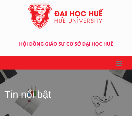
HỘI ĐỒNG GIÁO SƯ CƠ SỞ ĐẠI HỌC HUẾ
Tin nổi bật