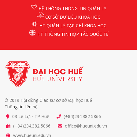
HỆ THỐNG THÔNG TIN QUẢN LÝ
CƠ SỞ DỮ LIỆU KHOA HỌC
HT QUẢN LÝ TẠP CHÍ KHOA HỌC
HT THÔNG TIN HỢP TÁC QUỐC TẾ
© 2019 Hội đồng Giáo sư cơ sở Đại học Huế
Thông tin liên hệ
03 Lê Lợi - TP Huế
(+84)234.382 5866
(+84)234.382 5866
office@hueuni.edu.vn
www.hueuni.edu.vn