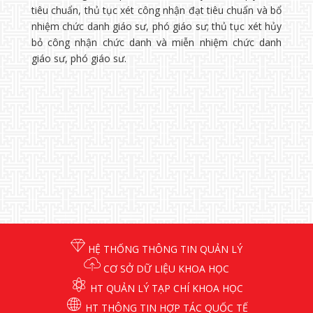
tiêu chuẩn, thủ tục xét công nhận đạt tiêu chuẩn và bổ
nhiệm chức danh giáo sư, phó giáo sư; thủ tục xét hủy
bỏ công nhận chức danh và miễn nhiệm chức danh
giáo sư, phó giáo sư.
HỆ THỐNG THÔNG TIN QUẢN LÝ
CƠ SỞ DỮ LIỆU KHOA HỌC
HT QUẢN LÝ TẠP CHÍ KHOA HỌC
HT THÔNG TIN HỢP TÁC QUỐC TẾ