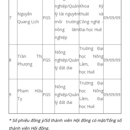
nghiệp/Quản
Khoa Kỹ
Nguyễn
lý tài nguyên
thuật và
7
PGS
09/09/09
Quang Lịch
môi trường
Công nghệ -
nông lâm
Đại học Huế
nghiệp
Trường Đại
Nông
Trần Thị
học Nông
8
PGS
nghiệp/Quản
09/09/09
Phượng
Lâm, Đại
lý đất đai
học Huế
Trường Đại
Nông
Phạm Hữu
học Nông
9
PGS
nghiệp/Quản
09/09/09
Tỵ
Lâm, Đại
lý đất đai
học Huế
*
Số phiếu đồng ý/Số thành viên Hội đồng có mặt/Tổng số
thành viên Hội đồng.