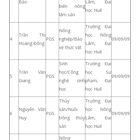
Bảo
Lâm, Đại
biến nông
học Huế
lâm sản
Trường Đại
Nông
Trần Thị
học Nông
4
PGS
nghiệp/Bảo
09/09/09
Hoàng Đông
Lâm, Đại
vệ thực vật
học Huế
Sinh
Trường Đại
Trần Văn
học/Công
học Sư
5
PGS
09/09/09
Giang
nghệ sinh
phạm, Đại
học
học Huế
Thủy
Trường Đại
Nguyễn Văn
sản/Nuôi
học Nông
6
PGS
09/09/09
Huy
trồng thủy
Lâm, Đại
sản
học Huế
Nông