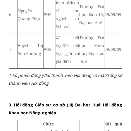
Kinh tế/Kinh
Trường Đại
Nguyễn
tế các
6
PGS
học Kinh tế,
09/09/09
Quang Phục
ngành và
Đại học Huế
lĩnh vực
Xã hội
Trường Đại
Huỳnh Thị
học/Xã hội
học Khoa
7
PGS
09/09/09
Ánh Phương
học giới và
học, Đại học
gia đình
Huế
* Số phiếu đồng ý/Số thành viên Hội đồng có
mặt/Tổng số
thành viên Hội đồng.
3. Hội đồng Giáo sư cơ sở (III) Đại học Huế: Hội đồng
Khoa học Nông nghiệp
Chức
Kết quả