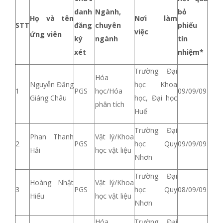
danh
Ngành,
bỏ
Họ và tên
Nơi làm
STT
đăng
chuyên
phiếu
việc
ứng viên
ký
ngành
tín
xét
nhiệm*
Trường Đại
Hóa
Nguyễn Đăng
học Khoa
1
PGS
học/Hóa
09/09/09
Giáng Châu
học, Đại học
phân tích
Huế
Trường Đại
Phan Thanh
Vật lý/Khoa
2
PGS
học Quy
09/09/09
Hải
học vật liệu
Nhơn
Trường Đại
Hoàng Nhật
Vật lý/Khoa
3
PGS
học Quy
08/09/09
Hiếu
học vật liệu
Nhơn
Hóa
Trường Đại