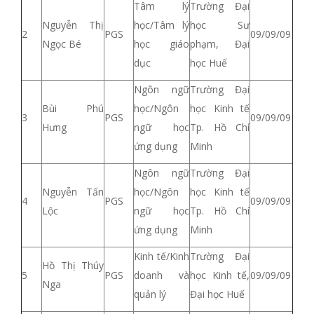
Tâm lý
Trường Đại
Nguyễn Thị
học/Tâm lý
học Sư
2
PGS
09/09/09
Ngọc Bé
học giáo
phạm, Đại
dục
học Huế
Ngôn ngữ
Trường Đại
Bùi Phú
học/Ngôn
học Kinh tế
3
PGS
09/09/09
Hưng
ngữ học
Tp. Hồ Chí
ứng dụng
Minh
Ngôn ngữ
Trường Đại
Nguyễn Tấn
học/Ngôn
học Kinh tế
4
PGS
09/09/09
Lộc
ngữ học
Tp. Hồ Chí
ứng dụng
Minh
Kinh tế/Kinh
Trường Đại
Hồ Thị Thúy
5
PGS
doanh và
học Kinh tế,
09/09/09
Nga
quản lý
Đại học Huế