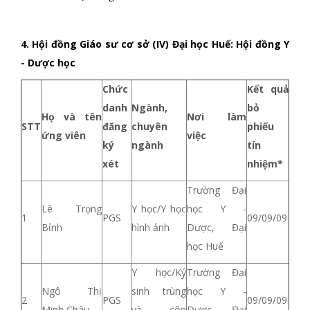
4. Hội đồng Giáo sư cơ sở (IV) Đại học Huế: Hội đồng Y
- Dược học
Chức
Kết quả
danh
Ngành,
bỏ
Họ và tên
Nơi làm
STT
đăng
chuyên
phiếu
ứng viên
việc
ký
ngành
tín
xét
nhiệm*
Trường Đại
Lê Trọng
Y học/Y học
học Y -
1
PGS
09/09/09
Bỉnh
hình ảnh
Dược, Đại
học Huế
Y học/Ký
Trường Đại
Ngô Thị
sinh trùng
học Y -
2
PGS
09/09/09
Minh Châu
và côn
Dược, Đại