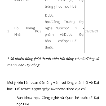
trùng y học
học Huế
Dược
học/Công
Trường Đại
Hồ Hoàng
nghệ dược
học Y -
3
PGS
09/09/09
Nhân
phẩm và
Dược, Đại
bào chế
học Huế
thuốc
* Số phiếu đồng ý/Số thành viên Hội đồng có
mặt/Tổng số
thành viên Hội đồng.
Mọi ý kiến liên quan đến ứng viên, vui lòng phản hồi về Đại
học Huế
trước 17g00 ngày 10/8/2023
theo địa chỉ:
Ban Khoa học, Công nghệ và Quan hệ quốc tế Đại
học Huế