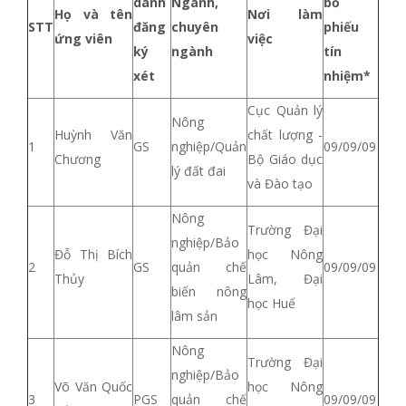
danh
Ngành,
bỏ
Họ và tên
Nơi làm
STT
đăng
chuyên
phiếu
ứng viên
việc
ký
ngành
tín
xét
nhiệm*
Cục Quản lý
Nông
Huỳnh Văn
chất lượng -
1
GS
nghiệp/Quản
09/09/09
Chương
Bộ Giáo dục
lý đất đai
và Đào tạo
Nông
Trường Đại
nghiệp/Bảo
Đỗ Thị Bích
học Nông
2
GS
quản chế
09/09/09
Thủy
Lâm, Đại
biến nông
học Huế
lâm sản
Nông
Trường Đại
nghiệp/Bảo
Võ Văn Quốc
học Nông
3
PGS
quản chế
09/09/09