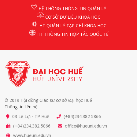
HỆ THỐNG THÔNG TIN QUẢN LÝ
CƠ SỞ DỮ LIỆU KHOA HỌC
HT QUẢN LÝ TẠP CHÍ KHOA HỌC
HT THÔNG TIN HỢP TÁC QUỐC TẾ
© 2019 Hội đồng Giáo sư cơ sở Đại học Huế
Thông tin liên hệ
03 Lê Lợi - TP Huế
(+84)234.382 5866
(+84)234.382 5866
office@hueuni.edu.vn
www.hueuni.edu.vn