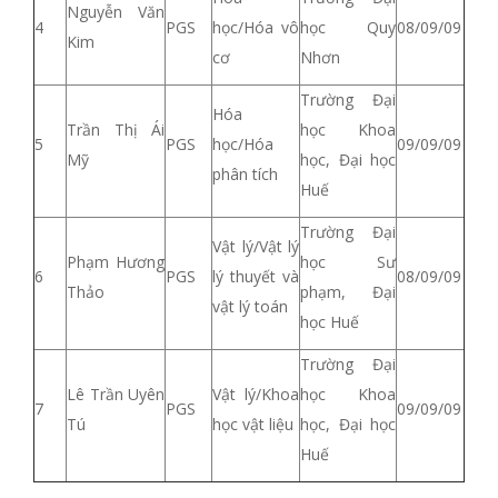
Nguyễn Văn
4
PGS
học
/Hóa vô
học Quy
08/09/09
Kim
cơ
Nhơn
Trường Đại
Hóa
Trần Thị Ái
học Khoa
5
PGS
học/Hóa
09/09/09
Mỹ
học, Đại học
phân tích
Huế
Trường Đại
Vật lý/Vật lý
Phạm Hương
học Sư
6
PGS
lý thuyết và
08/09/09
Thảo
phạm, Đại
vật lý toán
học Huế
Trường Đại
Lê Trần Uyên
Vật lý/Khoa
học Khoa
7
PGS
09/09/09
Tú
học vật liệu
học, Đại học
Huế