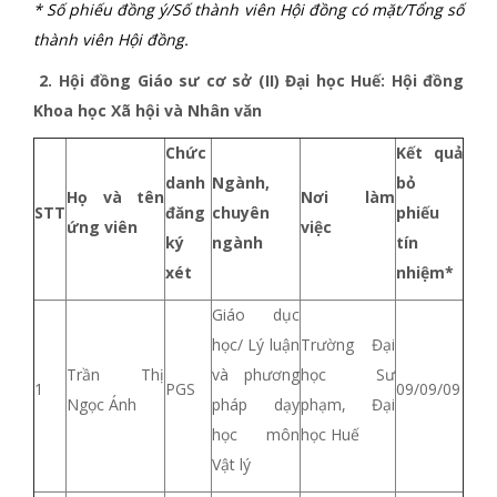
* Số phiếu đồng ý/Số thành viên Hội đồng có mặt/Tổng số
thành viên Hội đồng.
2. Hội đồng Giáo sư cơ sở (II) Đại học Huế: Hội đồng
Khoa học Xã hội và Nhân văn
Chức
Kết quả
danh
Ngành,
bỏ
Họ và tên
Nơi làm
STT
đăng
chuyên
phiếu
ứng viên
việc
ký
ngành
tín
xét
nhiệm*
Giáo dục
học/
Lý luận
Trường Đại
Trần Thị
và phương
học Sư
1
PGS
09/09/09
Ngọc Ánh
pháp dạy
phạm, Đại
học môn
học Huế
Vật lý