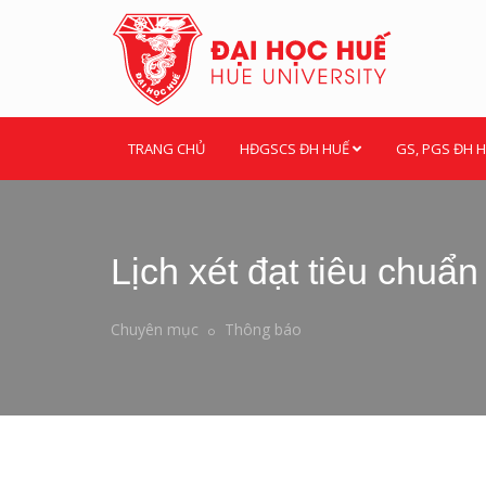
TRANG CHỦ
HĐGSCS ĐH HUẾ
GS, PGS ĐH 
Lịch xét đạt tiêu chu
Chuyên mục
Thông báo