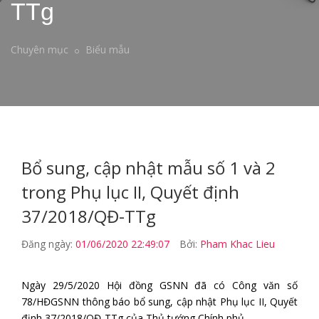
TTg
Chuyên mục
Biểu mẫu
Bổ sung, cập nhật mẫu số 1 và 2
trong Phụ lục II, Quyết định
37/2018/QĐ-TTg
Đăng ngày:
01/06/2020 22:49:07
Bởi:
Pham Khac Lieu
Ngày 29/5/2020 Hội đồng GSNN đã có Công văn số
78/HĐGSNN thông báo bổ sung, cập nhật Phụ lục II, Quyết
định 37/2018/QĐ-TTg của Thủ tướng Chính phủ.