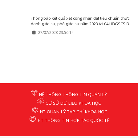
Thông báo kết quả xét công nhận đạt tiêu chuẩn chức
danh giáo sư, phó giáo sư năm 2023 tại 04 HĐGSCS Đại
học Huế
27/07/2023 23:56:14
HỆ THỐNG THÔNG TIN QUẢN LÝ
CƠ SỞ DỮ LIỆU KHOA HỌC
HT QUẢN LÝ TẠP CHÍ KHOA HỌC
HT THÔNG TIN HỢP TÁC QUỐC TẾ