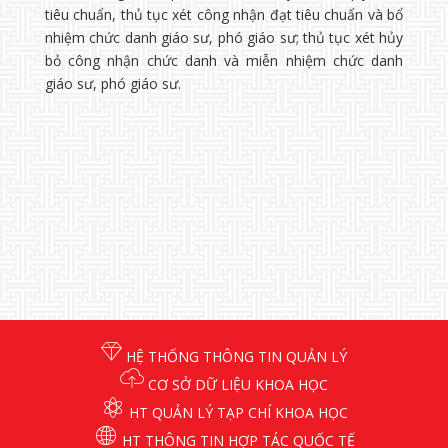
tiêu chuẩn, thủ tục xét công nhận đạt tiêu chuẩn và bổ
nhiệm chức danh giáo sư, phó giáo sư; thủ tục xét hủy
bỏ công nhận chức danh và miễn nhiệm chức danh
giáo sư, phó giáo sư.
HỆ THỐNG THÔNG TIN QUẢN LÝ
CƠ SỞ DỮ LIỆU KHOA HỌC
HT QUẢN LÝ TẠP CHÍ KHOA HỌC
HT THÔNG TIN HỢP TÁC QUỐC TẾ