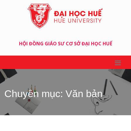
HỘI ĐỒNG GIÁO SƯ CƠ SỞ ĐẠI HỌC HUẾ
Chuyên mục: Văn bản