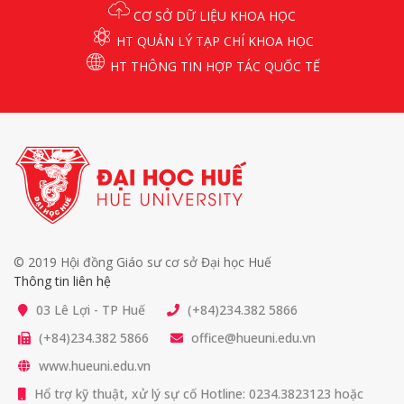
CƠ SỞ DỮ LIỆU KHOA HỌC
HT QUẢN LÝ TẠP CHÍ KHOA HỌC
HT THÔNG TIN HỢP TÁC QUỐC TẾ
© 2019 Hội đồng Giáo sư cơ sở Đại học Huế
Thông tin liên hệ
03 Lê Lợi - TP Huế
(+84)234.382 5866
(+84)234.382 5866
office@hueuni.edu.vn
www.hueuni.edu.vn
Hổ trợ kỹ thuật, xử lý sự cố Hotline: 0234.3823123 hoặc