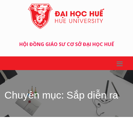
HỘI ĐỒNG GIÁO SƯ CƠ SỞ ĐẠI HỌC HUẾ
Chuyên mục: Sắp diễn ra